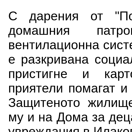
С дарения от "П
домашния патр
вентилационна сист
е разкривана социа
пристигне и карт
приятели помагат и
Защитеното жилище
му и на Дома за де
увреждания в Илаков