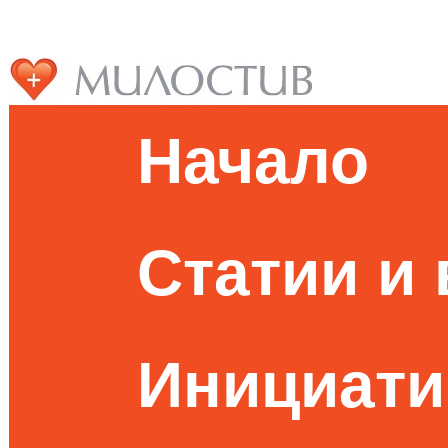
Начало
Статии и
Инициати