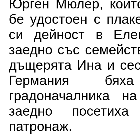
Юрген Мюлер, койт
бе удостоен с плак
си дейност в Елен
заедно със семейств
дъщерята Ина и сес
Германия бях
градоначалника н
заедно посетиха
патронаж.