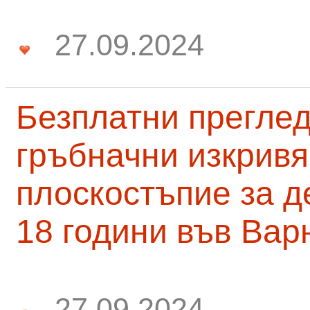
27.09.2024
Безплатни преглед
гръбначни изкривя
плоскостъпие за д
18 години във Вар
27.09.2024