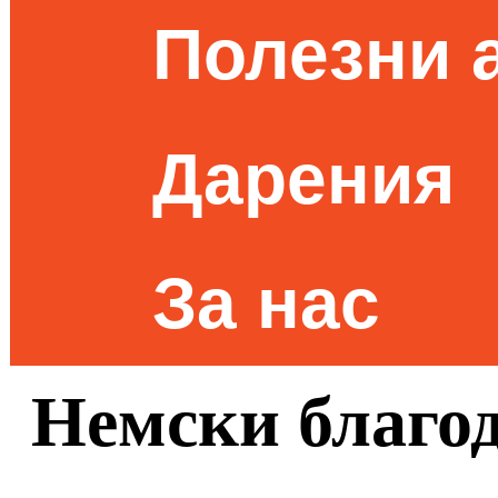
Полезни 
Дарения
За нас
Немски благо