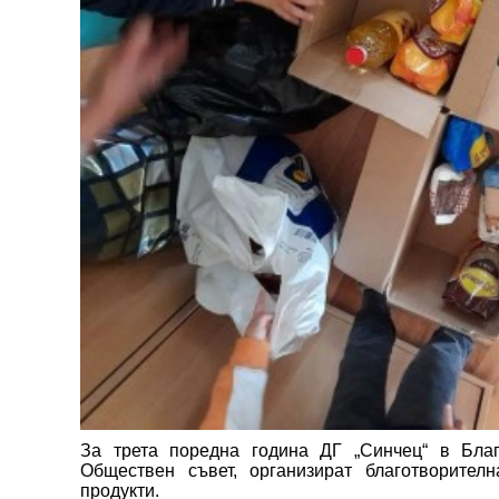
За трета поредна година ДГ „Синчец“ в Благ
Обществен съвет, организират благотворител
продукти.