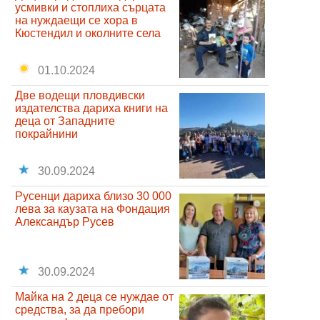
усмивки и стоплиха сърцата
на нуждаещи се хора в
Кюстендил и околните села
01.10.2024
Две водещи пловдивски
издателства дариха книги на
деца от Западните
покрайнини
30.09.2024
Русенци дариха близо 30 000
лева за каузата на Фондация
Александър Русев
30.09.2024
Майка на 2 деца се нуждае от
средства, за да пребори