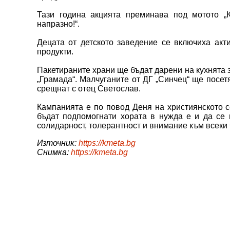
Тази година акцията преминава под мотото „
напразно!“.
Децата от детското заведение се включиха акт
продукти.
Пакетираните храни ще бъдат дарени на кухнята з
„Грамада“. Малчуганите от ДГ „Синчец“ ще посетя
срещнат с отец Светослав.
Кампанията е по повод Деня на християнското с
бъдат подпомогнати хората в нужда е и да се 
солидарност, толерантност и внимание към всеки 
Източник:
https://kmeta.bg
Снимка:
https://kmeta.bg