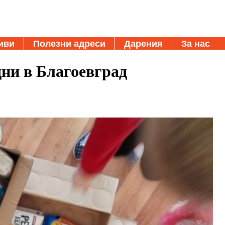
иви
Полезни адреси
Дарения
За нас
дни в Благоевград