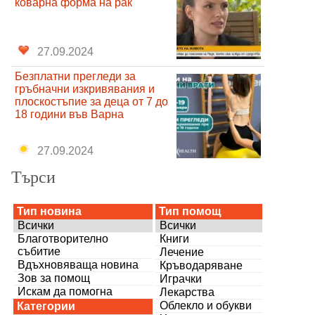
коварна форма на рак
27.09.2024
Безплатни прегледи за
гръбначни изкривявания и
плоскостъпие за деца от 7 до
18 години във Варна
27.09.2024
Търси
Тип новина
Тип помощ
Всички
Всички
Благотворително
Книги
събитие
Лечение
Вдъхновяваща новина
Кръводаряване
Зов за помощ
Играчки
Искам да помогна
Лекарства
Облекло и обукви
Категории