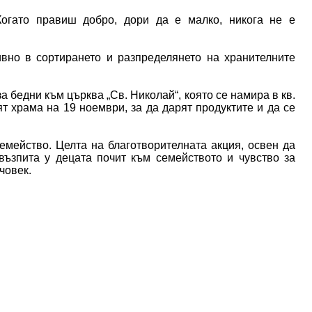
Когато правиш добро, дори да е малко, никога не е
ивно в сортирането и разпределянето на хранителните
а бедни към църква „Св. Николай“, която се намира в кв.
т храма на 19 ноември, за да дарят продуктите и да се
емейство. Целта на благотворителната акция, освен да
възпита у децата почит към семейството и чувство за
човек.