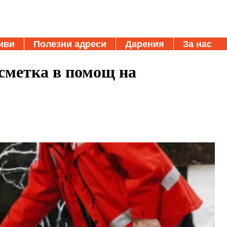
иви
Полезни адреси
Дарения
За нас
сметка в помощ на