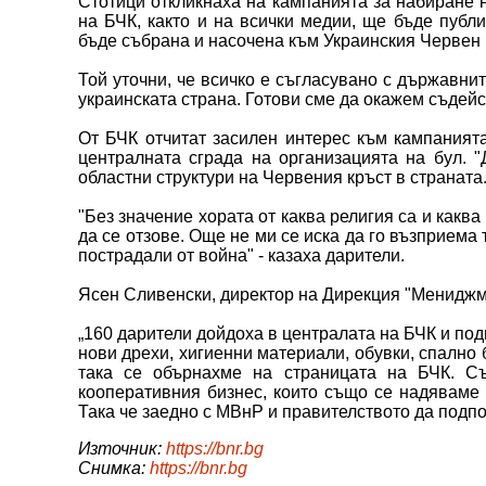
Стотици откликнаха на кампанията за набиране н
на БЧК, както и на всички медии, ще бъде публ
бъде събрана и насочена към Украинския Червен
Той уточни, че всичко е съгласувано с държавнит
украинската страна. Готови сме да окажем съдейс
От БЧК отчитат засилен интерес към кампанията
централната сграда на организацията на бул. 
областни структури на Червения кръст в страната
"Без значение хората от каква религия са и каква
да се отзове. Още не ми се иска да го възприема 
пострадали от война" - казаха дарители.
Ясен Сливенски, директор на Дирекция "Мениджмъ
„160 дарители дойдоха в централата на БЧК и по
нови дрехи, хигиенни материали, обувки, спално 
така се обърнахме на страницата на БЧК. 
кооперативния бизнес, които също се надяваме 
Така че заедно с МВнР и правителството да подп
Източник:
https://bnr.bg
Снимка:
https://bnr.bg