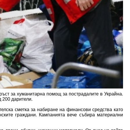
ъст за хуманитарна помощ за пострадалите в Украйна.
д 200 дарители.
телска сметка за набиране на финансови средства като
ските граждани. Кампанията вече събира материални