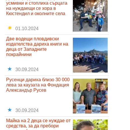
усмивки и стоплиха сърцата
на нуждаещи се хора в
Кюстендил и околните села
01.10.2024
Две водещи пловдивски
издателства дариха книги на
деца от Западните
покрайнини
30.09.2024
Русенци дариха близо 30 000
лева за каузата на Фондация
Александър Русев
30.09.2024
Майка на 2 деца се нуждае от
средства, за да пребори