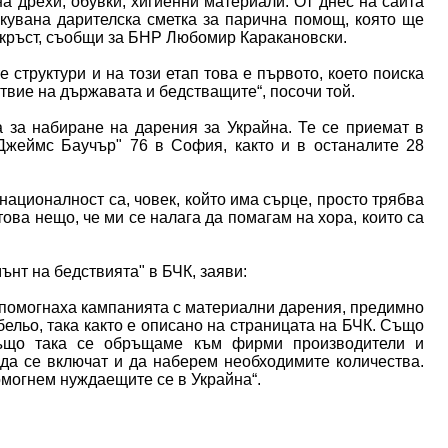
а дрехи, обувки, хигиенни материали. От днес на сайта
икувана дарителска сметка за парична помощ, която ще
 кръст, съобщи за БНР Любомир Каракановски.
е структури и на този етап това е първото, което поиска
твие на държавата и бедстващите“, посочи той.
 за набиране на дарения за Украйна. Те се приемат в
"Джеймс Баучър" 76 в София, както и в останалите 28
.
 националност са, човек, който има сърце, просто трябва
това нещо, че ми се налага да помагам на хора, които са
нт на бедствията" в БЧК, заяви:
дпомогнаха кампанията с материални дарения, предимно
бельо, така както е описано на страницата на БЧК. Също
Също така се обръщаме към фирми производители и
да се включат и да наберем необходимите количества.
омогнем нуждаещите се в Украйна“.