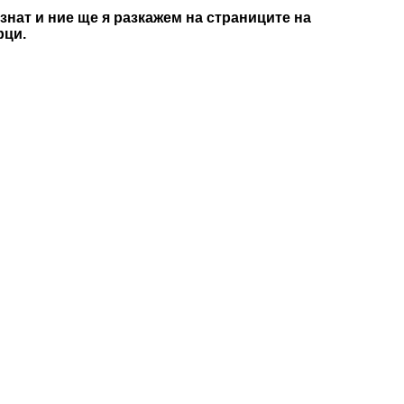
знат и ние ще я разкажем на страниците на
рци.