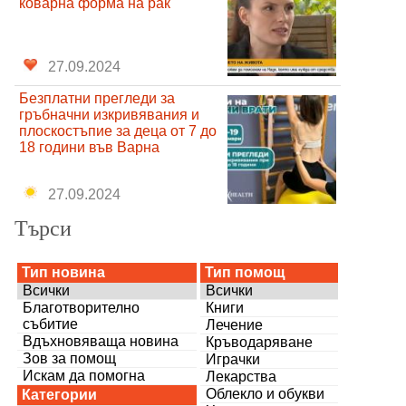
коварна форма на рак
27.09.2024
Безплатни прегледи за
гръбначни изкривявания и
плоскостъпие за деца от 7 до
18 години във Варна
27.09.2024
Търси
Тип новина
Тип помощ
Всички
Всички
Благотворително
Книги
събитие
Лечение
Вдъхновяваща новина
Кръводаряване
Зов за помощ
Играчки
Искам да помогна
Лекарства
Облекло и обукви
Категории