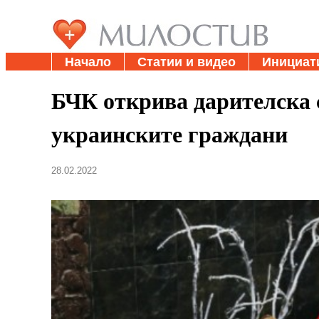
Начало
Статии и видео
Инициат
БЧК открива дарителска 
украинските граждани
28.02.2022