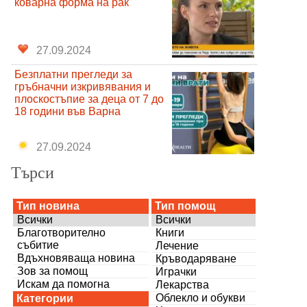
коварна форма на рак
27.09.2024
Безплатни прегледи за
гръбначни изкривявания и
плоскостъпие за деца от 7 до
18 години във Варна
27.09.2024
Търси
Тип новина
Тип помощ
Всички
Всички
Благотворително
Книги
събитие
Лечение
Вдъхновяваща новина
Кръводаряване
Зов за помощ
Играчки
Искам да помогна
Лекарства
Облекло и обукви
Категории