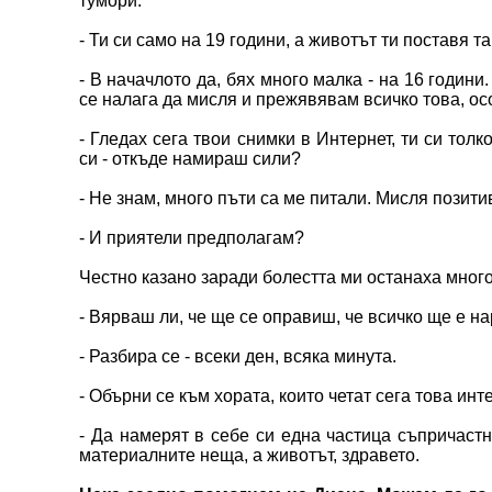
тумори.
- Ти си само на 19 години, а животът ти поставя 
- В начачлото да, бях много малка - на 16 години
се налага да мисля и прежявявам всичко това, осо
- Гледах сега твои снимки в Интернет, ти си тол
си - откъде намираш сили?
- Не знам, много пъти са ме питали. Мисля позити
- И приятели предполагам?
Честно казано заради болестта ми останаха много
- Вярваш ли, че ще се оправиш, че всичко ще е нар
- Разбира се - всеки ден, всяка минута.
- Обърни се към хората, които четат сега това ин
- Да намерят в себе си една частица съпричастн
материалните неща, а животът, здравето.