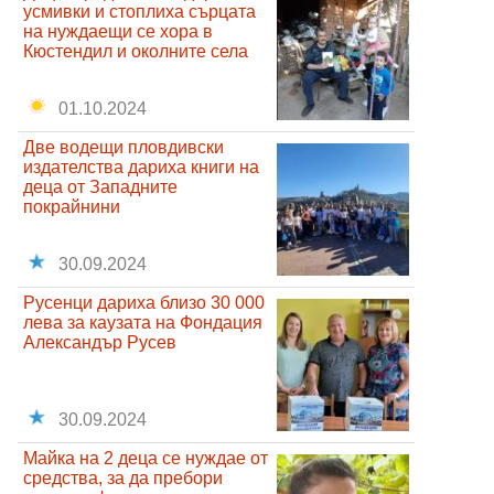
усмивки и стоплиха сърцата
на нуждаещи се хора в
Кюстендил и околните села
01.10.2024
Две водещи пловдивски
издателства дариха книги на
деца от Западните
покрайнини
30.09.2024
Русенци дариха близо 30 000
лева за каузата на Фондация
Александър Русев
30.09.2024
Майка на 2 деца се нуждае от
средства, за да пребори