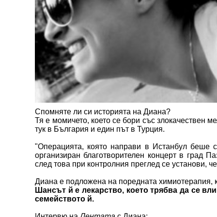
Спомняте ли си историята на Диана?
Тя е момичето, което се бори със злокачествен м
тук в България и един път в Турция.
"Операцията, която направи в Истанбул беше с 
организиран благотворителен концерт в град Па
след това при контролния преглед се установи, че
Диана е подложена на поредната химиотерапия, к
Шансът й е лекарство, което трябва да се вли
семейството й.
Интервю на
Лентата
с Диана: