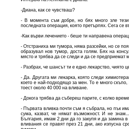
-Диана, как се чувстваш?
- В момента съм добре, но бях много зле тези
последната операция, която претърпях. Сега се в
-Как върви лечението - беше ти направена опера
- Отстраниха ми тумора, няма разсейки, но се поя
образувал нов тумор, доста голям. Бях на консу
място и трябва да се следи и да се предприемат 
- Разбрах, че шансът ти е едно лекарство, чиято це
- Да. Другата ми лекарка, която следи химиотера
което е най-подходящо за мен. То е много скъпо,
тоест около 40 000 на вливане.
- Докога трябва да събереш парите, с колко врем
- Първата вливка почти съм я събрала, но пък и
сума, казват, че нямат възможност. И не знам.
България, имам 2 дни да го закупя и да замина в
вливания се правят през 21 дни, ако изпусна сро