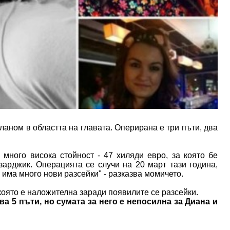
еланом в областта на главата. Оперирана е три пъти, два
много висока стойност - 47 хиляди евро, за която бе
зарджик. Операцията се случи на 20 март тази година,
 има много нови разсейки" - разказва момичето.
оято е наложителна заради появилите се разсейки.
ва 5 пъти, но сумата за него е непосилна за Диана и