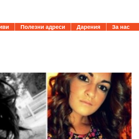
иви
Полезни адреси
Дарения
За нас