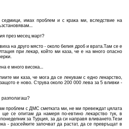
 седмици, имах проблем и с крака ми, вследствие на
ъзстановявам...
ция през месец март?
виха на друго място - около белия дроб и врата.Там се е
лтация при лекар, който ми каза, че е на много опасно
мерки.
на е много висока...
пиите ми каза, че мога да се лекувам с едно лекарство,
 защото е ново. Струва около 200 000 лева за 5 вливки -
е разполагаш?
мам проблем с ДМС сметката ми, не ми превеждат цялата
.. ще се опитам да намеря по-евтино лекарство тук, в
 понеделник за Турция, за да си направя вливането.Тези
ка - разсейките започват да растат, да се превръщат в