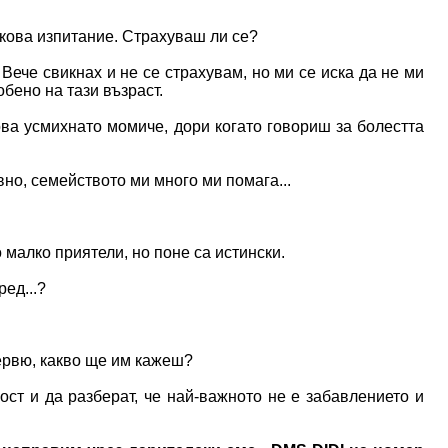
такова изпитание. Страхуваш ли се?
. Вече свикнах и не се страхувам, но ми се иска да не ми
бено на тази възраст.
кова усмихнато момиче, дори когато говориш за болестта
вно, семейството ми много ми помага...
 малко приятели, но поне са истински.
ед...?
тервю, какво ще им кажеш?
ост и да разберат, че най-важното не е забавлението и