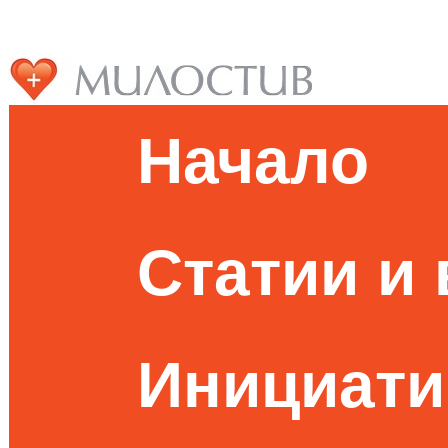
Начало
Статии и
Инициати