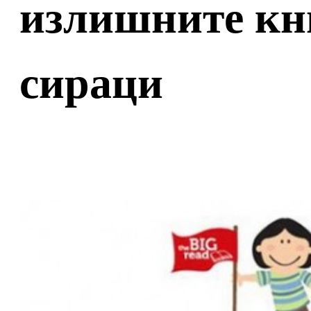
излишните кни
сираци