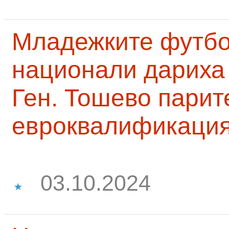
Младежките футб
национали дариха 
Ген. Тошево парит
евроквалификаци
03.10.2024