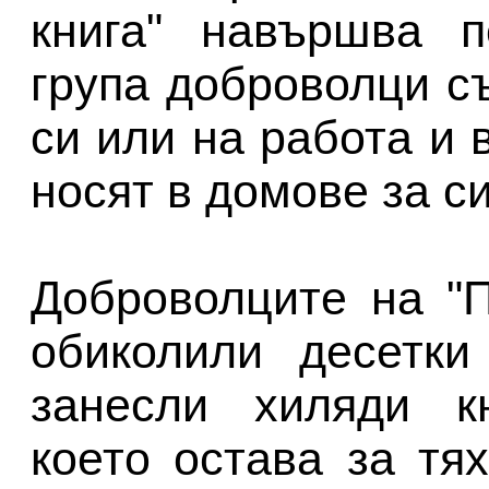
книга" навършва п
група доброволци с
си или на работа и 
носят в домове за с
Доброволците на "П
обиколили десетки
занесли хиляди кн
което остава за тях