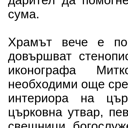
сума.
Храмът вече е по
довършват стенопи
иконографа Мит
необходими още сре
интериора на църк
църковна утвар, пе
свещници, богослуже