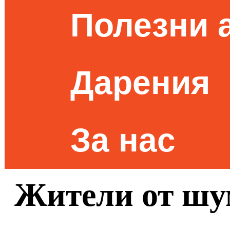
Полезни 
Дарения
За нас
Жители от шу