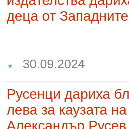
издателства дарих
деца от Западните
30.09.2024
Русенци дариха бл
лева за каузата н
Александър Русев