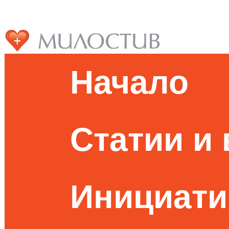
Начало
Статии и
Инициати