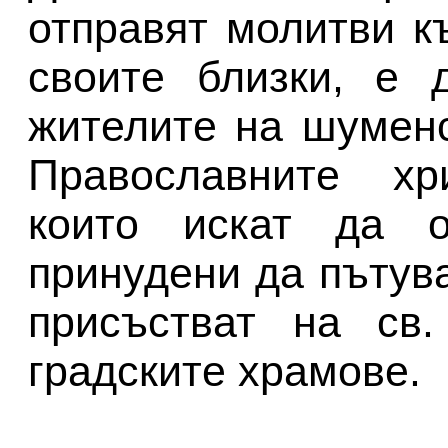
отправят молитви к
своите близки, е 
жителите на шуменс
Православните хр
които искат да о
принудени да пътува
присъстват на св.
градските храмове.