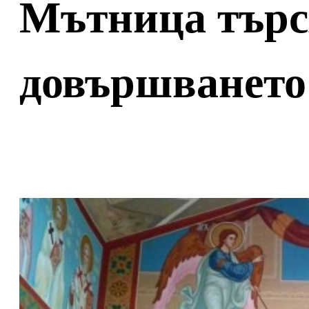
Мътница търс
довършването 