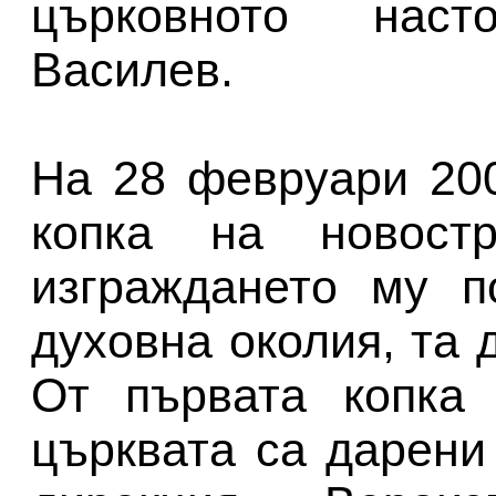
църковното наст
Василев.
На 28 февруари 200
копка на новост
изграждането му п
духовна околия, та 
От първата копка 
църквата са дарени