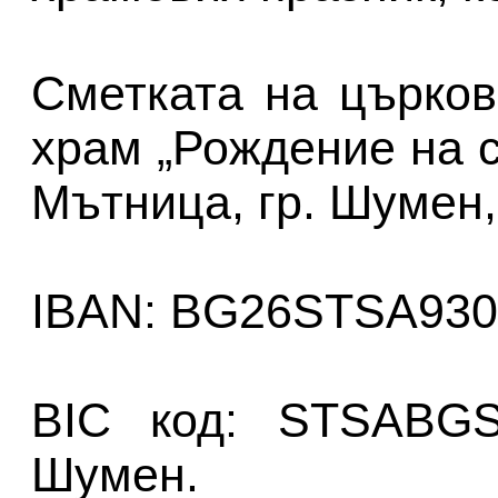
Сметката на църков
храм „Рождение на с
Мътница, гр. Шумен,
IBAN: BG26STSA930
BIC код: STSABG
Шумен.