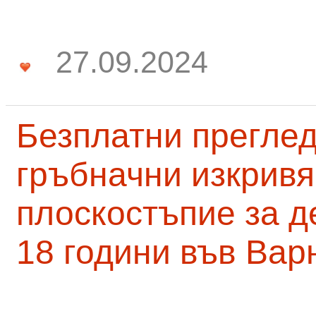
27.09.2024
Безплатни преглед
гръбначни изкривя
плоскостъпие за д
18 години във Вар