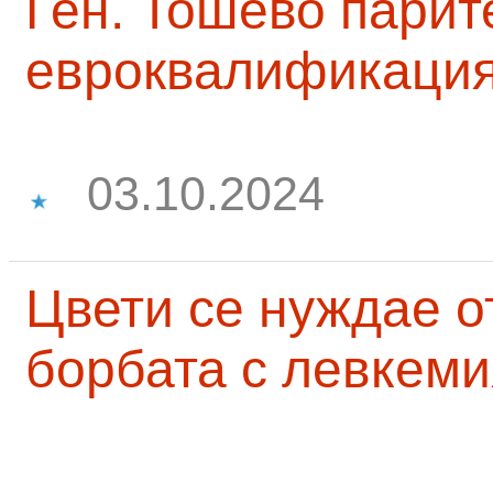
Ген. Тошево парит
евроквалификаци
03.10.2024
Цвети се нуждае о
борбата с левкеми