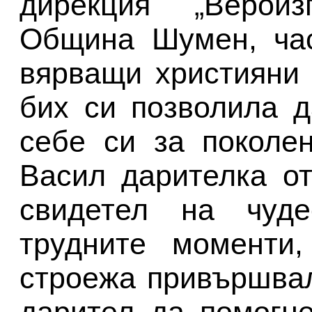
дирекция „Верои
Община Шумен, час
вярващи християни 
бих си позволила 
себе си за поколен
Васил дарителка о
свидетел на чуде
трудните моменти,
строежа привършвал
дарител да помогн