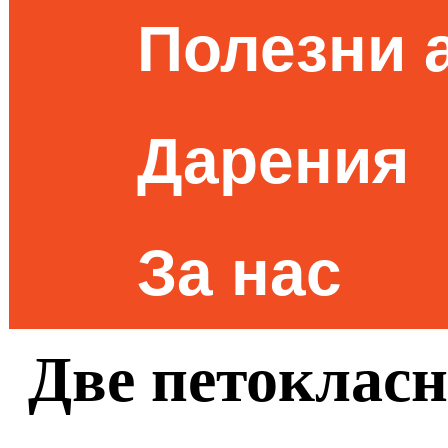
Полезни 
Дарения
За нас
Две петокласн