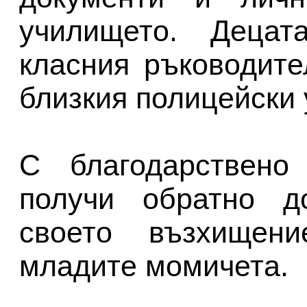
училището. Децат
класния ръководите
близкия полицейски 
С благодарствено
получи обратно до
своето възхищен
младите момичета.