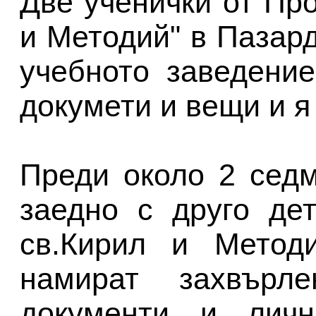
Две ученички от Пр
и Методий" в Пазар
учебното заведени
докумети и вещи и я
Преди около 2 сед
заедно с друго де
св.Кирил и Методи
намират захвърл
документи и лич