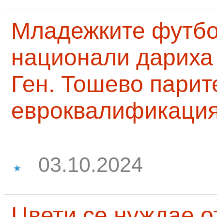
Младежките футб
национали дариха 
Ген. Тошево парит
евроквалификаци
03.10.2024
Цвети се нуждае о