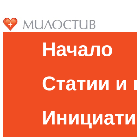
Начало
Статии и
Инициати