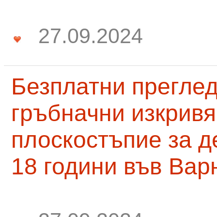
27.09.2024
Безплатни преглед
гръбначни изкривя
плоскостъпие за д
18 години във Вар