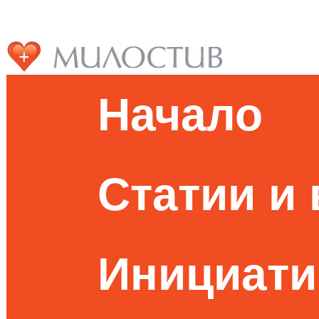
Начало
Статии и
Инициати