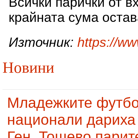
Всички парички от вх
крайната сума оста
Източник:
https://w
Новини
Младежките футб
национали дариха 
Ген. Тошево парит