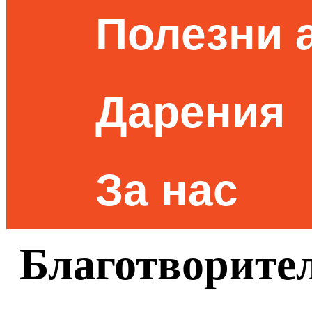
Полезни 
Дарения
За нас
Благотворител