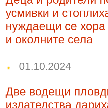
усмивки и стоплих
нуждаещи се хора
и околните села
01.10.2024
Две водещи пловд
издателства дарих