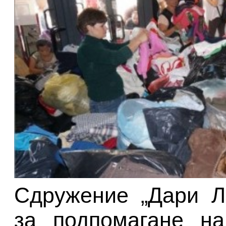
Сдружение „Дари Л
за подпомагане на