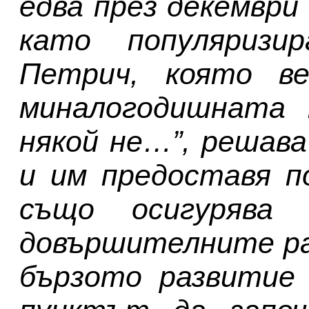
едва през декември
като популяризи
Петрич, която в
миналогодишната 
някой не…”, решава
и им предоставя п
също осигурява
довършителните ра
бързото развитие 