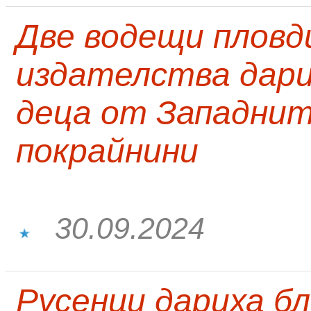
Две водещи пловд
издателства дари
деца от Западни
покрайнини
30.09.2024
Русенци дариха бл