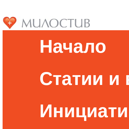
Начало
Статии и
Инициати