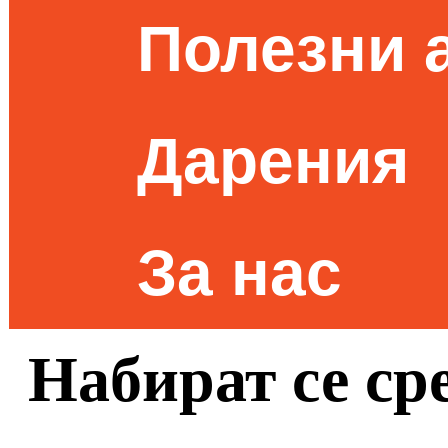
Полезни 
Дарения
За нас
Набират се сре