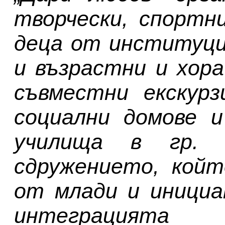
творчески, спортн
деца от институци
и възрастни и хора
съвместни екскурз
социални домове 
училища в гр. 
сдружението, койт
от млади и инициа
интеграцият