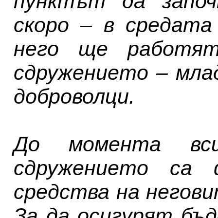
пунктът да започ
скоро – в средата
него ще работят
сдружението – мла
доброволци.
До момента вси
сдружението са 
средства на негови
За да осигурят бъ