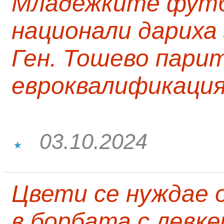
Младежките фут
национали дариха
Ген. Тошево парит
евроквалификаци
03.10.2024
Цвети се нуждае 
в борбата с левк