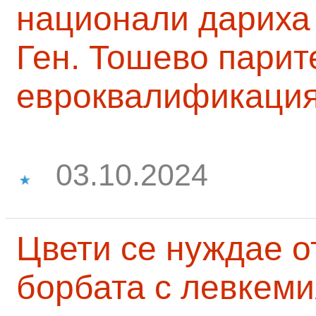
национали дариха 
Ген. Тошево парит
евроквалификаци
03.10.2024
Цвети се нуждае о
борбата с левкеми