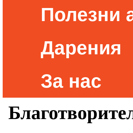
Полезни 
Дарения
За нас
Благотворите