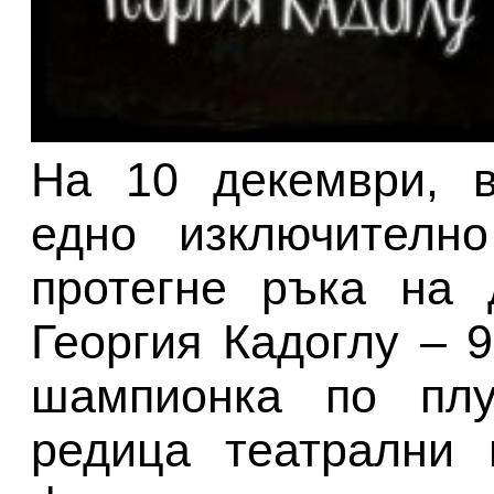
На 10 декември, в
едно изключителн
протегне ръка на 
Георгия Кадоглу – 
шампионка по плу
редица театрални 