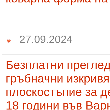
27.09.2024
Безплатни преглед
гръбначни изкривя
плоскостъпие за д
18 години във Вар