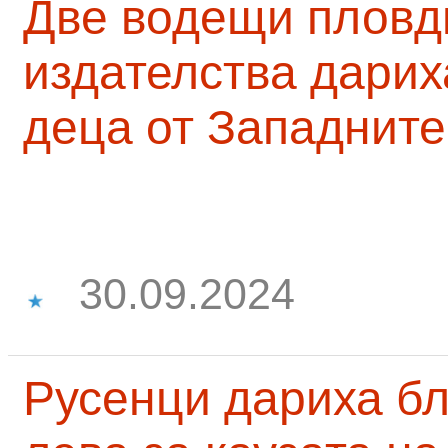
Две водещи пловд
издателства дарих
деца от Западните
30.09.2024
Русенци дариха бл