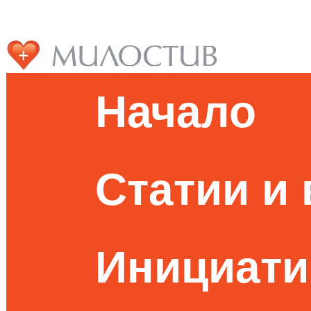
Начало
Статии и
Инициати