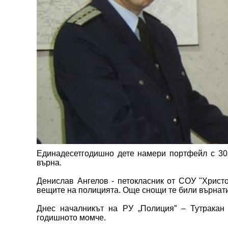
Единадесетгодишно дете намери портфейл с 302
върна.
Денислав Ангелов - петокласник от СОУ "Христо
вещите на полицията. Още снощи те били върнати 
Днес началникът на РУ „Полиция” – Тутракан
годишното момче.