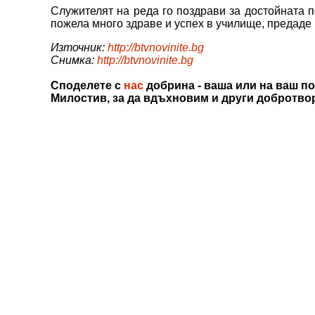
Служителят на реда го поздрави за достойната п
пожела много здраве и успех в училище, предаде
Източник:
http://btvnovinite.bg
Снимка:
http://btvnovinite.bg
Споделете с
нас
добрина - ваша или на ваш по
Милостив, за да вдъхновим и други добротво