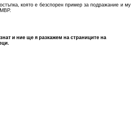
остъпка, която е безспорен пример за подражание и му
 МВР.
знат и ние ще я разкажем на страниците на
рци.