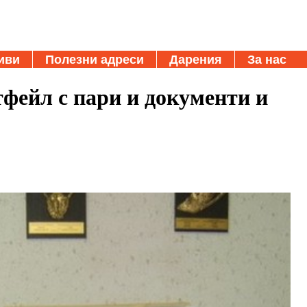
иви
Полезни адреси
Дарения
За нас
фейл с пари и документи и