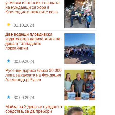
усмивки и стоплиха сърцата
на нуждаещи се хора в
Кюстендил и околните села
01.10.2024
Две водещи пловдивски
издателства дариха книги на
деца от Западните
покрайнини
30.09.2024
Русенци дариха близо 30 000
лева за каузата на Фондация
Александър Русев
30.09.2024
Майка на 2 деца се нуждае от
средства, за да пребори