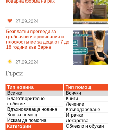
коварна форма на рак
27.09.2024
Безплатни прегледи за
гръбначни изкривявания и
плоскостъпие за деца от 7 до
18 години във Варна
27.09.2024
Търси
Тип новина
Тип помощ
Всички
Всички
Благотворително
Книги
събитие
Лечение
Вдъхновяваща новина
Кръводаряване
Зов за помощ
Играчки
Искам да помогна
Лекарства
Облекло и обукви
Категории