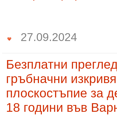
27.09.2024
Безплатни преглед
гръбначни изкривя
плоскостъпие за д
18 години във Вар