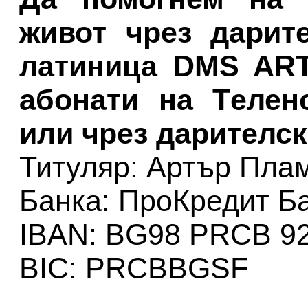
живот чрез дарит
латиница DMS ARTI
абонати на Tелен
или чрез дарителск
Титуляр: Артър Пла
Банка: ПроКредит Б
IBAN: BG98 PRCB 92
BIC: PRCBBGSF