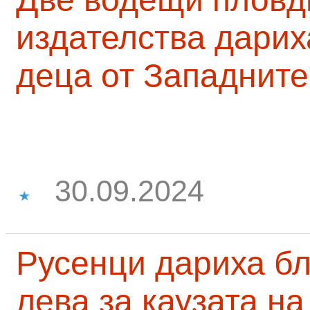
издателства дарих
деца от Западните
30.09.2024
Русенци дариха бл
лева за каузата н