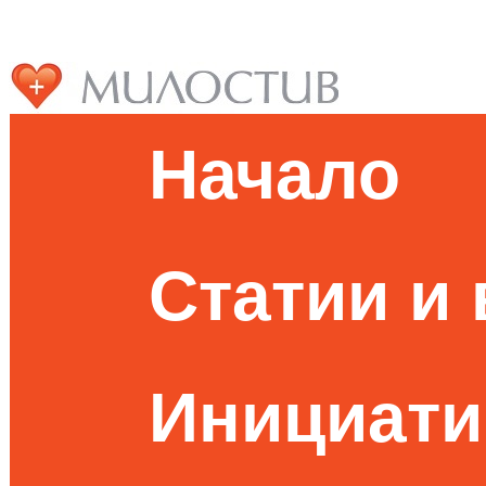
Начало
Статии и
Инициати