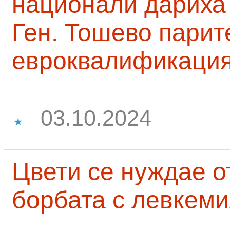
национали дариха 
Ген. Тошево парит
евроквалификаци
03.10.2024
Цвети се нуждае о
борбата с левкеми