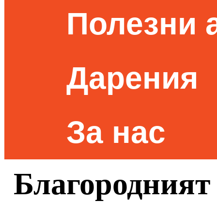
Полезни 
Дарения
За нас
Благородният