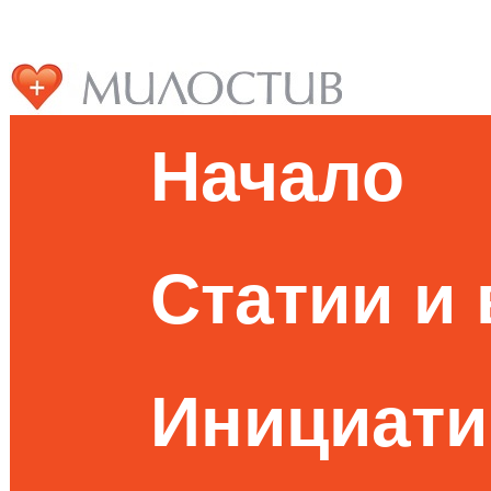
Начало
Статии и
Инициати