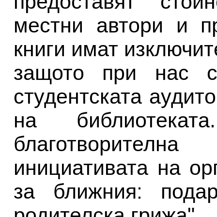
предоставят стой
местни автори и п
книги имат изключи
защото при нас с
студентската аудито
на библиотека
благотворител
инициативата на о
за ближния: пода
родителска грижа".