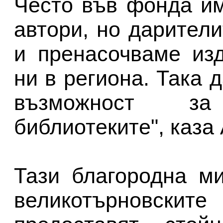
Често във фонда и
автори, но дарител
и пренасочваме из
ни в региона. Така 
възможност з
библиотеките", каза
Тази благородна м
великотърновските