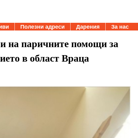
иви
Полезни адреси
Дарения
За нас
 и на паричните помощи за
ието в област Враца