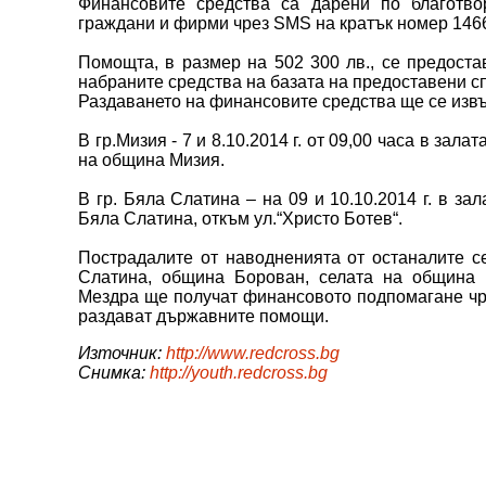
Финансовите средства са дарени по благотво
граждани и фирми чрез SMS на кратък номер 1466,
Помощта, в размер на 502 300 лв., се предост
набраните средства на базата на предоставени с
Раздаването на финансовите средства ще се извър
В гр.Мизия - 7 и 8.10.2014 г. от 09,00 часа в за
на община Мизия.
В гр. Бяла Слатина – на 09 и 10.10.2014 г. в з
Бяла Слатина, откъм ул.“Христо Ботев“.
Пострадалите от наводненията от останалите с
Слатина, община Борован, селата на община
Мездра ще получат финансовото подпомагане чре
раздават държавните помощи.
Източник:
http://www.redcross.bg
Снимка:
http://youth.redcross.bg