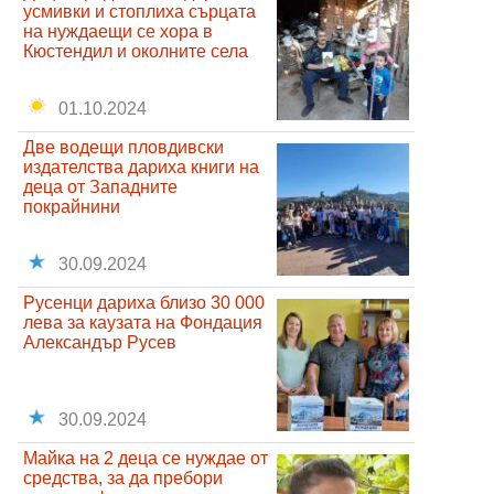
усмивки и стоплиха сърцата
на нуждаещи се хора в
Кюстендил и околните села
01.10.2024
Две водещи пловдивски
издателства дариха книги на
деца от Западните
покрайнини
30.09.2024
Русенци дариха близо 30 000
лева за каузата на Фондация
Александър Русев
30.09.2024
Майка на 2 деца се нуждае от
средства, за да пребори