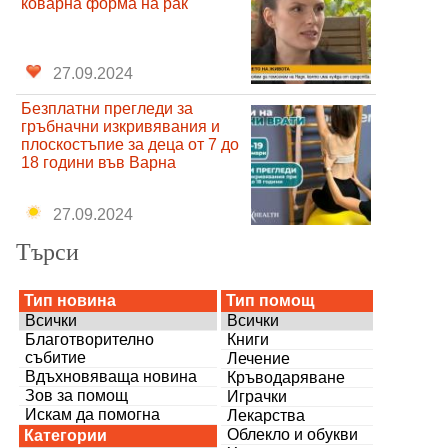
коварна форма на рак
27.09.2024
Безплатни прегледи за
гръбначни изкривявания и
плоскостъпие за деца от 7 до
18 години във Варна
27.09.2024
Търси
Тип новина
Тип помощ
Всички
Всички
Благотворително
Книги
събитие
Лечение
Вдъхновяваща новина
Кръводаряване
Зов за помощ
Играчки
Искам да помогна
Лекарства
Облекло и обукви
Категории