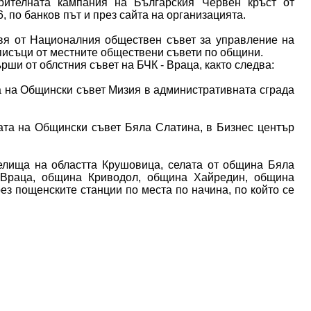
рителната кампания на Българския Червен кръст от
 по банков път и през сайта на организацията.
авя от Националния обществен съвет за управление на
писъци от местните обществени съвети по общини.
ши от облстния съвет на БЧК - Враца, както следва:
лата на Общински съвет Мизия в административната сграда
алата на Общински съвет Бяла Слатина, в Бизнес център
елища на областта Крушовица, селата от община Бяла
 Враца, община Криводол, община Хайредин, община
з пощенските станции по места по начина, по който се