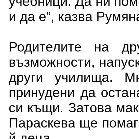
учебници. Да ни пом
и да е”, казва Румян
Родителите на др
възможности, напуск
други училища. М
принудени да остан
си къщи. Затова мак
Параскева ще помаг
й деца.