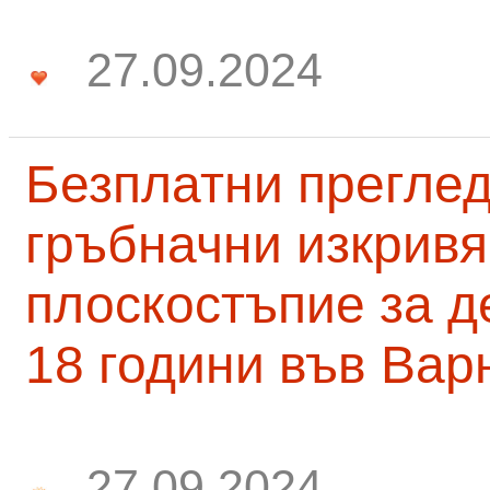
27.09.2024
Безплатни преглед
гръбначни изкривя
плоскостъпие за д
18 години във Вар
27.09.2024