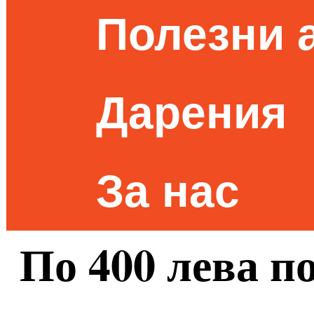
Полезни 
Дарения
За нас
По 400 лева п