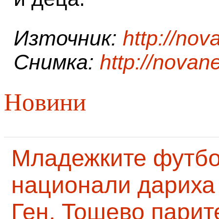
Източник:
http://no
Снимка:
http://novan
Новини
Младежките футб
национали дариха 
Ген. Тошево парит