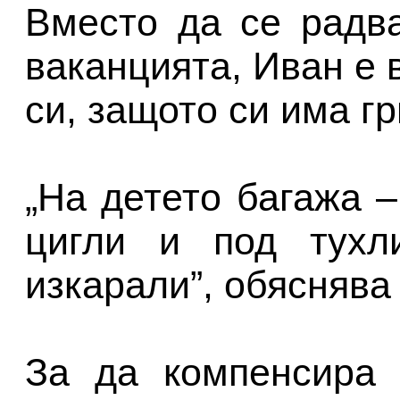
Вместо да се радв
ваканцията, Иван е 
си, защото си има г
„На детето багажа –
цигли и под тух
изкарали”, обяснява
За да компенсира 