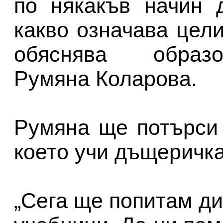
по някакъв начин 
какво означава цели
обяснява образо
Румяна Коларова.
Румяна ще потърси
което учи дъщеричка
„Сега ще попитам д