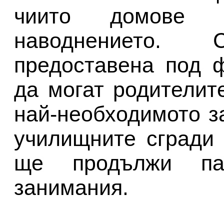
чиито домове 
наводнението
предоставена под 
да могат родителит
най-необходимото з
училищните сгради 
ще продължи па
занимания.