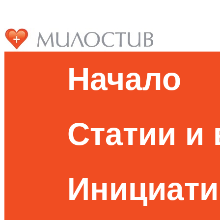
Начало
Статии и
Инициати