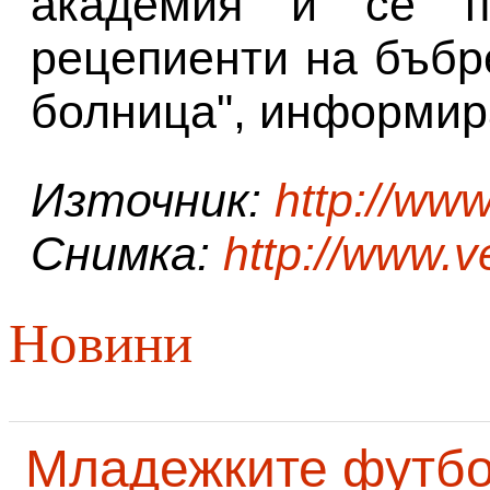
академия и се по
рецепиенти на бъбр
болница", информира
Източник:
http://www
Снимка:
http://www.v
Новини
Младежките футб