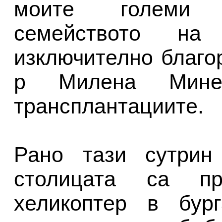
моите големи 
семейството на
изключително благор
р Милена Минев
трансплантациите.
Рано тази сутрин
столицата са пр
хеликоптер в бур