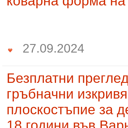
коварна форма на
27.09.2024
Безплатни преглед
гръбначни изкривя
плоскостъпие за д
18 години във Вар