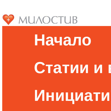
Начало
Статии и
Инициати