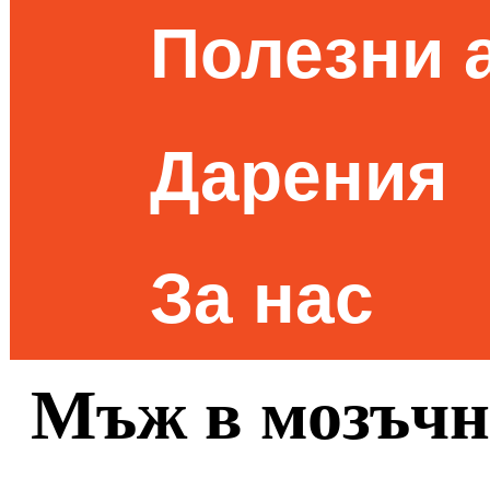
Полезни 
Дарения
За нас
Мъж в мозъчн