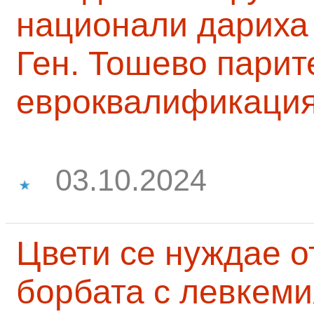
национали дариха 
Ген. Тошево парит
евроквалификаци
03.10.2024
Цвети се нуждае о
борбата с левкеми