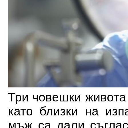
Три човешки живота
като близки на из
мъж са дали съглас