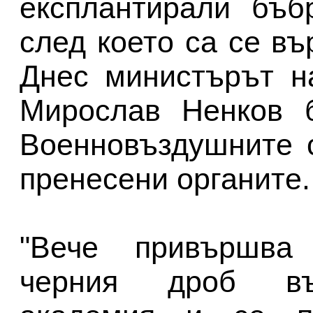
експлантирали бъб
след което са се в
Днес министърът н
Мирослав Ненков б
Военновъздушните 
пренесени органите.
"Вече привършва 
черния дроб въ