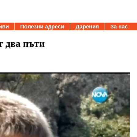
иви
Полезни адреси
Дарения
За нас
 два пъти