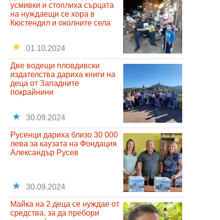
усмивки и стоплиха сърцата
на нуждаещи се хора в
Кюстендил и околните села
01.10.2024
Две водещи пловдивски
издателства дариха книги на
деца от Западните
покрайнини
30.09.2024
Русенци дариха близо 30 000
лева за каузата на Фондация
Александър Русев
30.09.2024
Майка на 2 деца се нуждае от
средства, за да пребори