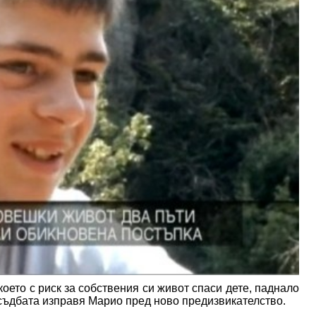
оето с риск за собствения си живот спаси дете, паднало
 съдбата изправя Марио пред ново предизвикателство.