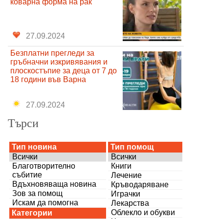
коварна форма на рак
27.09.2024
Безплатни прегледи за
гръбначни изкривявания и
плоскостъпие за деца от 7 до
18 години във Варна
27.09.2024
Търси
Тип новина
Тип помощ
Всички
Всички
Благотворително
Книги
събитие
Лечение
Вдъхновяваща новина
Кръводаряване
Зов за помощ
Играчки
Искам да помогна
Лекарства
Облекло и обукви
Категории