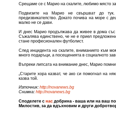
Срещаме се с Марио на скалите, любимо място за
Подвизите на Марио не свършват до тук.
предизвикателство. Докато почива на море с дец
малко не се дави.
И днес Марио продължава да живее в дома със с
Съжалява единствено, че не е приел предложение
стане професионален футболист.
След инцидента на скалите, вниманието към мом
много подаръци, а посещенията в социалното зав
Въпреки липсата на внимание днес, Марио помни 
„Старите хора казват, че ако си помогнал на няк
казва той.
Източник:
http://novanews.bg
Снимка:
http://novanews.bg
Споделете с
нас
добрина - ваша или на ваш по
Милостив, за да вдъхновим и други добротво