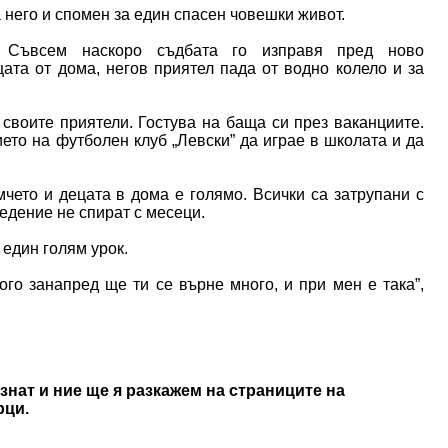
 него и спомен за един спасен човешки живот.
 Съвсем наскоро съдбата го изправя пред ново
ата от дома, негов приятел пада от водно колело и за
воите приятели. Гостува на баща си през ваканциите.
то на футболен клуб „Левски” да играе в школата и да
чето и децата в дома е голямо. Всички са затрупани с
едение не спират с месеци.
един голям урок.
ого занапред ще ти се върне много, и при мен е така”,
знат и ние ще я разкажем на страниците на
рци.