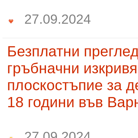
27.09.2024
Безплатни преглед
гръбначни изкривя
плоскостъпие за д
18 години във Вар
27.09.2024