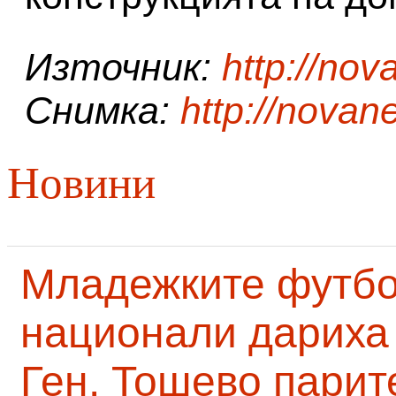
Източник:
http://no
Снимка:
http://novan
Новини
Младежките футб
национали дариха 
Ген. Тошево парит