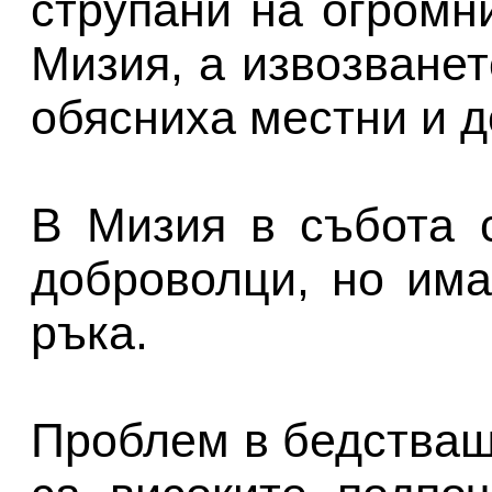
струпани на огромн
Мизия, а извозванет
обясниха местни и 
В Мизия в събота 
доброволци, но им
ръка.
Проблем в бедстващ