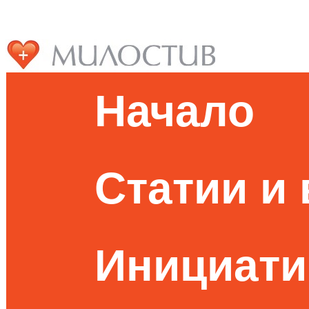
Начало
Статии и
Инициати