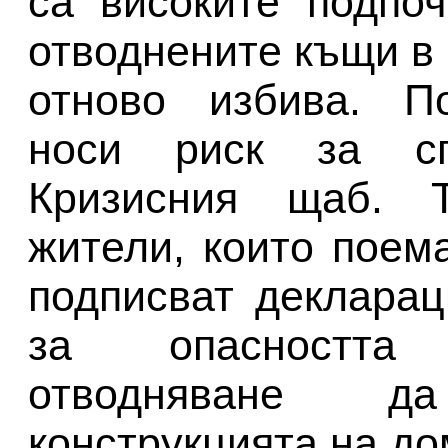
са високите подпо
отводнените къщи в
отново избива. П
носи риск за сг
Кризисния щаб. Т
жители, които поема
подписват декларац
за опасността
отводняване д
конструкцията на до