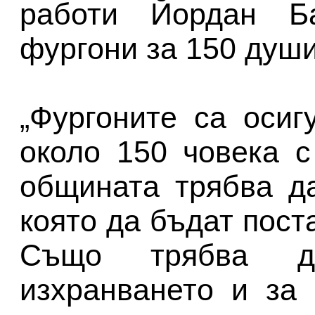
работи Йордан Ба
фургони за 150 души
„Фургоните са осиг
около 150 човека с
общината трябва д
която да бъдат пост
Също трябва 
изхранването и за