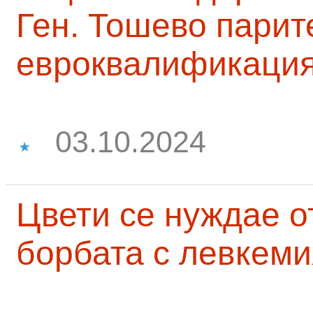
Ген. Тошево парит
евроквалификаци
03.10.2024
Цвети се нуждае о
борбата с левкеми