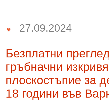
27.09.2024
Безплатни преглед
гръбначни изкривя
плоскостъпие за д
18 години във Вар