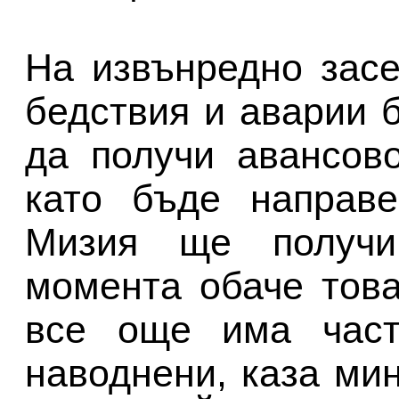
На извънредно зас
бедствия и аварии 
да получи авансов
като бъде направе
Мизия ще получи
момента обаче тов
все още има част
наводнени, каза ми