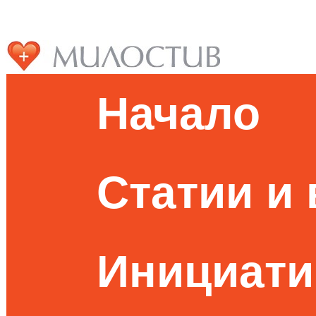
Начало
Статии и
Инициати