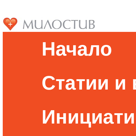
Начало
Статии и
Инициати