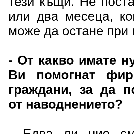
тези къщи. Не пост
или два месеца, ко
може да остане при 
- От какво имате н
Ви помогнат фир
граждани, за да п
от наводнението?
- Едва ли ние см