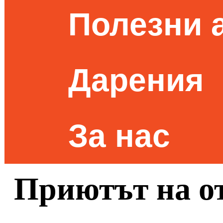
Полезни 
Дарения
За нас
Приютът на о