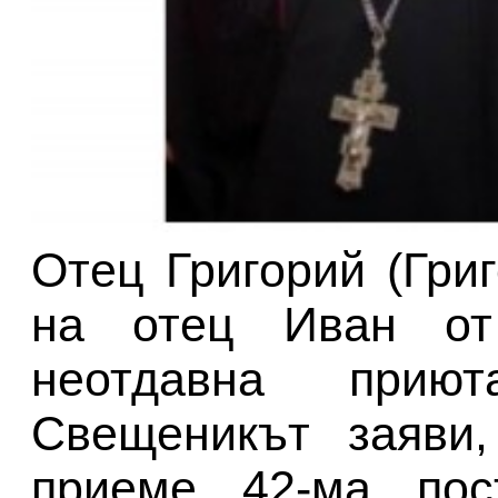
Отец Григорий (Гри
на отец Иван от
неотдавна при
Свещеникът заяви,
приеме 42-ма пос