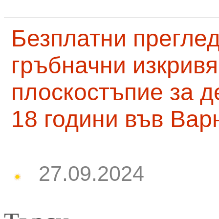
Безплатни преглед
гръбначни изкривя
плоскостъпие за д
18 години във Вар
27.09.2024