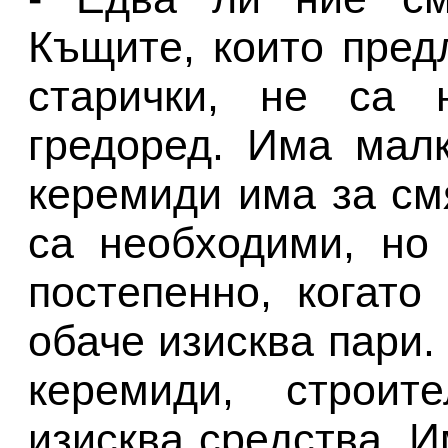
Къщите, които пред
старички, не са 
гредоред. Има малк
керемиди има за см
са необходими, но
постепенно, когато
обаче изисква пари.
керемиди, строит
изисква средства. 