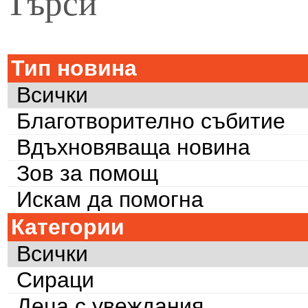
Търси
Тип новина
Всички
Благотворително събитие
Вдъхновяваща новина
Зов за помощ
Искам да помогна
Категории
Всички
Сираци
Деца с увеждания