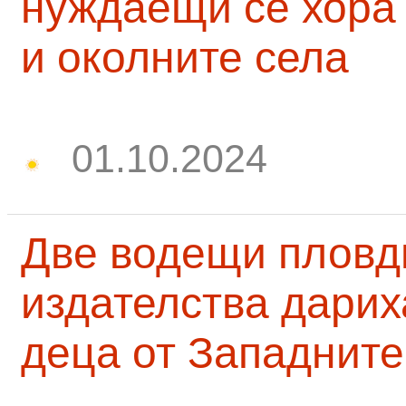
нуждаещи се хора
и околните села
01.10.2024
Две водещи пловд
издателства дарих
деца от Западните