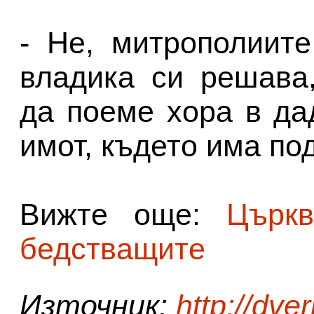
- Не, митрополиит
владика си решава
да поеме хора в да
имот, където има по
Вижте още:
Църкв
бедстващите
Източник:
http://dver