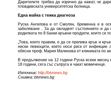
Дарителите трябва да изрично да кажат, че дар
пловдивската университетска болница.
Една майка с тежка диагноза
Руска Ангелова е от Смолян, бременна е в осм
заболяване . За да овладеят състоянието и да 
родилката по 8 банки кръвни продукти, които се п
„Това, което правим, е да се прелива кръв и кръ
ниски левкоцити, което носи риск от инфекции ,
обясни проф. Мария Малинова от клиниката по ак
В продължение на 12 години Руска всеки месец 
18 години, сега със съпруга и чакат момиченце.
Източник:
http://btvnews.bg
Снимка: btvnews.bg