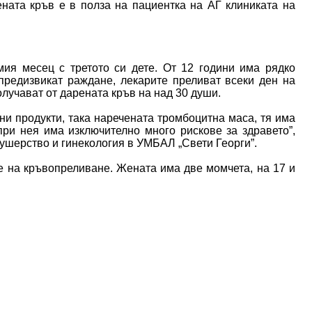
ената кръв е в полза на пациентка на АГ клиниката на
ия месец с третото си дете. От 12 години има рядко
предизвикат раждане, лекарите преливат всеки ден на
олучават от дарената кръв на над 30 души.
вни продукти, така наречената тромбоцитна маса, тя има
при нея има изключително много рискове за здравето”,
ушерство и гинекология в УМБАЛ „Свети Георги”.
е на кръвопреливане. Жената има две момчета, на 17 и