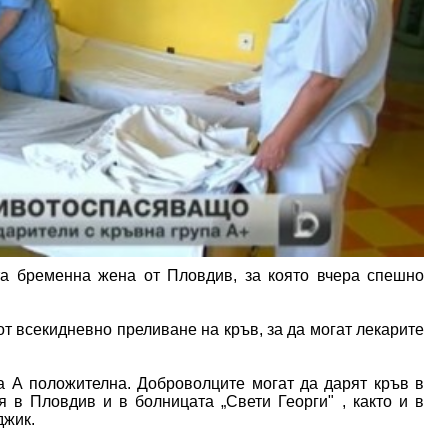
та бременна жена от Пловдив, за която вчера спешно
т всекидневно преливане на кръв, за да могат лекарите
а А положителна. Доброволците могат да дарят кръв в
 в Пловдив и в болницата „Свети Георги" , както и в
джик.