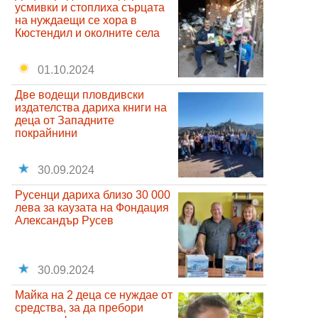
усмивки и стоплиха сърцата
на нуждаещи се хора в
Кюстендил и околните села
01.10.2024
Две водещи пловдивски
издателства дариха книги на
деца от Западните
покрайнини
30.09.2024
Русенци дариха близо 30 000
лева за каузата на Фондация
Александър Русев
30.09.2024
Майка на 2 деца се нуждае от
средства, за да пребори