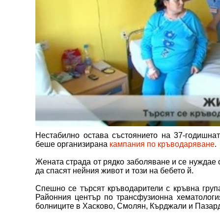
Нестабилно остава състоянието на 37-годишна
беше организирана
кампания по кръводаряване
.
Жената страда от рядко заболяване и се нуждае о
да спасят нейния живот и този на бебето й.
Спешно се търсят кръводарители с кръвна груп
Районния център по трансфузионна хематология
болниците в Хасково, Смолян, Кърджали и Пазар