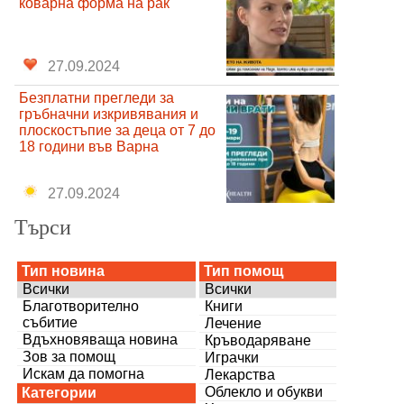
коварна форма на рак
27.09.2024
Безплатни прегледи за
гръбначни изкривявания и
плоскостъпие за деца от 7 до
18 години във Варна
27.09.2024
Търси
Тип новина
Тип помощ
Всички
Всички
Благотворително
Книги
събитие
Лечение
Вдъхновяваща новина
Кръводаряване
Зов за помощ
Играчки
Искам да помогна
Лекарства
Облекло и обукви
Категории