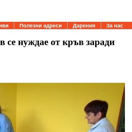
иви
Полезни адреси
Дарения
За нас
 се нуждае от кръв заради