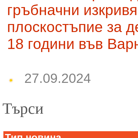
гръбначни изкривя
плоскостъпие за д
18 години във Вар
27.09.2024
Търси
Тип новина