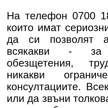
На телефон 0700 1
които имат сериозн
да си позволят а
всякакви - за
обезщетения, тр
никакви огран
консултациите. Все
или да звъни толкова