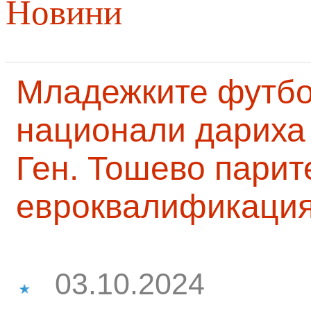
Новини
Младежките футб
национали дариха 
Ген. Тошево парит
евроквалификаци
03.10.2024