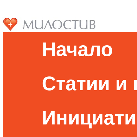
Начало
Статии и
Инициати