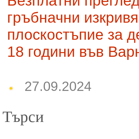
Безплатни преглед
гръбначни изкривя
плоскостъпие за д
18 години във Вар
27.09.2024
Търси