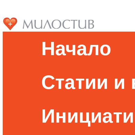
Начало
Статии и
Инициати