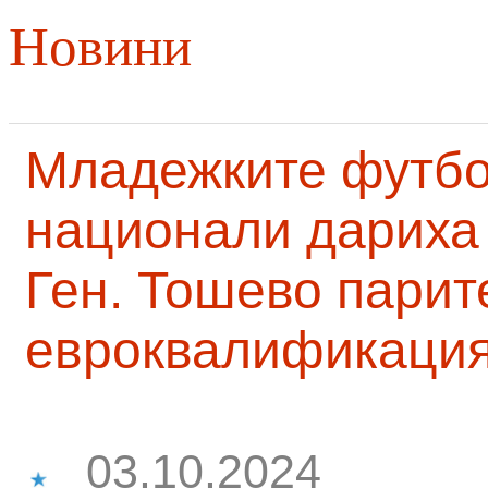
Новини
Младежките футб
национали дариха 
Ген. Тошево парит
евроквалификаци
03.10.2024