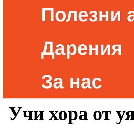
Полезни 
Дарения
За нас
Учи хора от у