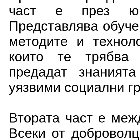
част е през ю
Представлява обуче
методите и технол
които те трябва 
предадат знаният
уязвими социални гр
Втората част е меж
Всеки от доброволц