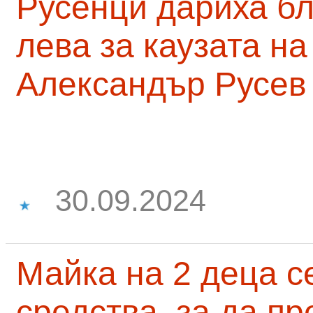
Русенци дариха бл
лева за каузата н
Александър Русев
30.09.2024
Майка на 2 деца с
средства, за да п