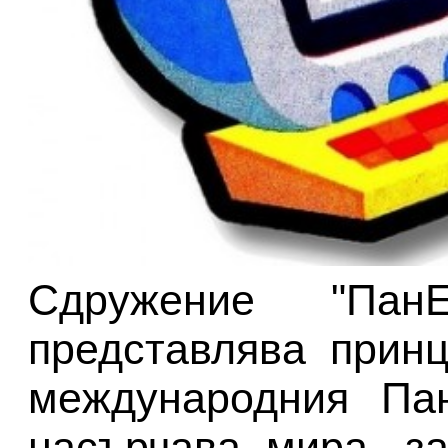
Сдружение "Пан
представлява прин
международния Пан
насърчава мира, з