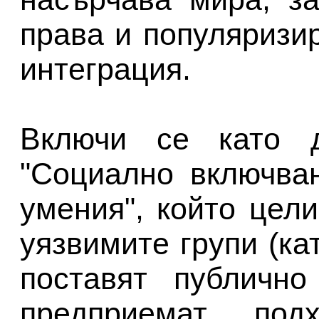
права и популяризи
интеграция.
Включи се като д
"Социално включва
умения", който цел
уязвимите групи (ка
поставят публичн
предприемат под