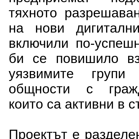
тяхното разрешава
на нови дигиталн
включили по-успеш
би се повишило вз
уязвимите групи 
общности с гражд
които са активни в с
Проектът е разделе