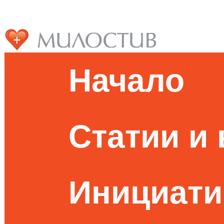
Начало
Статии и
Инициати