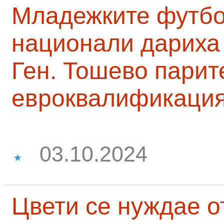
Младежките футб
национали дариха 
Ген. Тошево парит
евроквалификаци
03.10.2024
Цвети се нуждае о