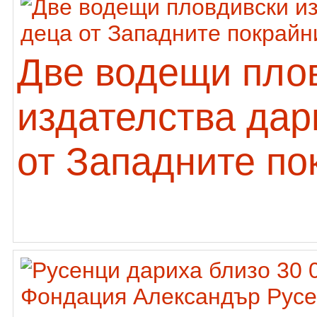
Две водещи пло
издателства дар
от Западните по