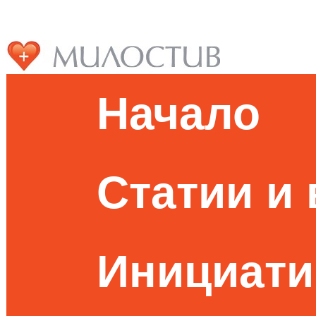
Начало
Статии и
Инициати