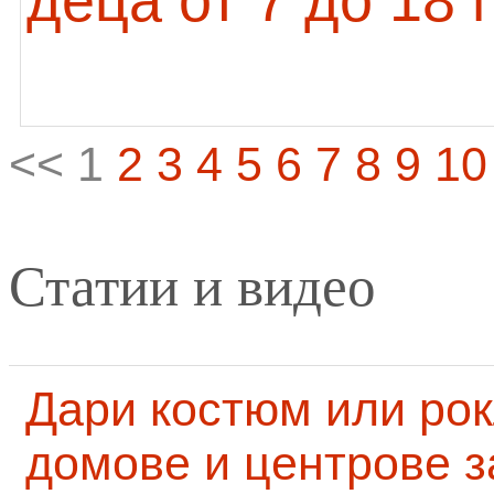
деца от 7 до 18
<< 1
2
3
4
5
6
7
8
9
10
Статии и видео
Дари костюм или рок
домове и центрове за