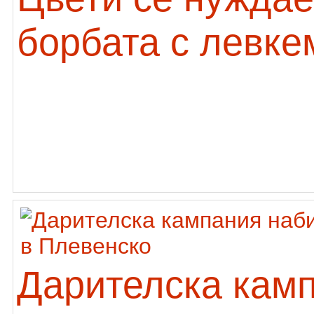
борбата с левке
Дарителска кам