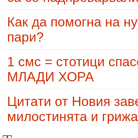
Как да помогна на н
пари?
1 смс = стотици сп
МЛАДИ ХОРА
Цитати от Новия заве
милостинята и грижа