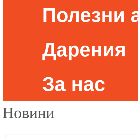
Полезни 
Дарения
За нас
Новини