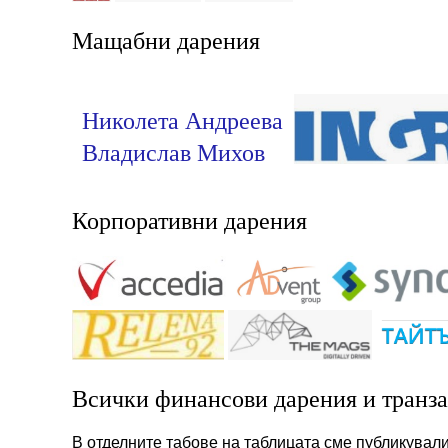
Мащабни дарения
Николета Андреева
Владислав Михов
Корпоративни дарения
Всички финансови дарения и транз
В отделните табове на таблицата сме публикували