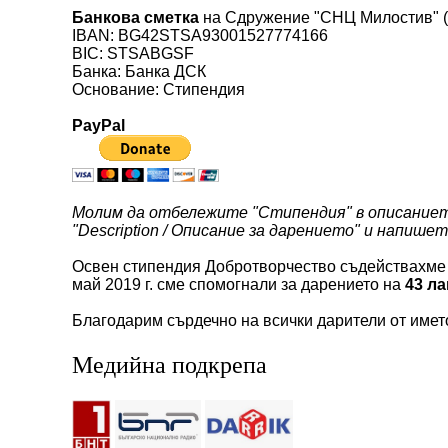
Банкова сметка
на Сдружение "СНЦ Милостив" 
IBAN: BG42STSA93001527774166
BIC: STSABGSF
Банка: Банка ДСК
Основание: Стипендия
PayPal
Молим да отбележите "Стипендия" в описанието
"Description / Описание за дарението" и напише
Освен стипендия Добротворчество съдействахме н
май 2019 г. сме спомогнали за дарението на
43 л
Благодарим сърдечно на всички дарители от името
Медийна подкрепа