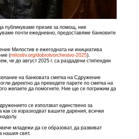
да публикуваме призив за помощ, ние
икуваме почти ежедневно, предоставяме банковите
жение Милостив е ежегодната ни инициатива
ние (
milostiv.org/dobrotvorchestvo-2025
).
м, че до август 2025 г. са раздадени стипендии
 желание на банковата сметка на Сдружение
могли директно да преведете парите по сметка на
ого желаете да помогнете. Ние ще се погрижим да
сдружението се използват единствено за
а как се изразходват вашите дарения, всички
надолу.
вече младежи да се образоват, да развиват
а нашия свят.