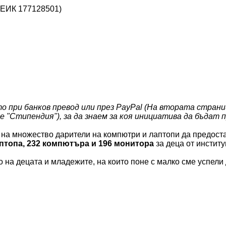
(ЕИК 177128501)
 при банков превод или през PayPal (На втората страни
те "Стипендия"), за да знаем за коя инициатива да бъдат
а множество дарители на компютри и лаптопи да предоста
аптопа, 232 компютъра и 196 монитора
за деца от институ
 на децата и младежите, на които поне с малко сме успели