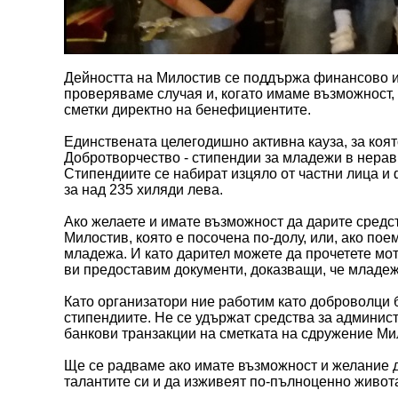
Дейността на Милостив се поддържа финансово из
проверяваме случая и, когато имаме възможност,
сметки директно на бенефициентите.
Единствената целегодишно активна кауза, за коя
Добротворчество - стипендии за младежи в нерав
Стипендиите се набират изцяло от частни лица и 
за над 235 хиляди лева.
Ако желаете и имате възможност да дарите средс
Милостив, която е посочена по-долу, или, ако пое
младежа. И като дарител можете да прочетете мот
ви предоставим документи, доказващи, че младе
Като организатори ние работим като доброволци 
стипендиите. Не се удържат средства за админист
банкови транзакции на сметката на сдружение Мил
Ще се радваме ако имате възможност и желание да
талантите си и да изживеят по-пълноценно живота