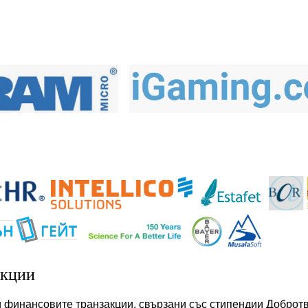
акции
 финансовите транзакции, свързани със стипендии Добротво