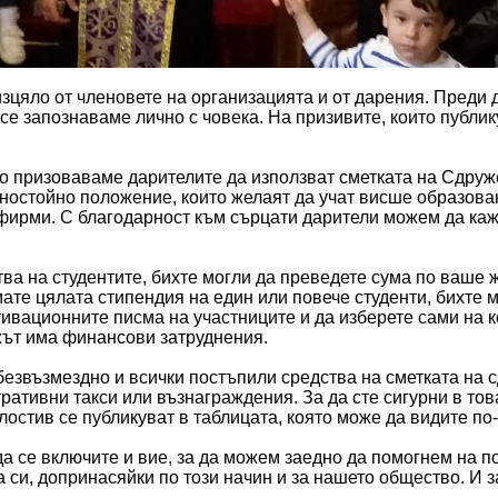
цяло от членовете на организацията и от дарения. Преди 
 се запознаваме лично с човека. На призивите, които публ
то призоваваме дарителите да използват сметката на Сдру
ностойно положение, които желаят да учат висше образова
фирми. С благодарност към сърцати дарители можем да каже
тва на студентите, бихте могли да преведете сума по ваше
мате цялата стипендия на един или повече студенти, бихте 
ивационните писма на участниците и да изберете сами на к
жът има финансови затруднения.
безвъзмездно и всички постъпили средства на сметката на 
ративни такси или възнаграждения. За да сте сигурни в тов
остив се публикуват в таблицата, която може да видите по-
 се включите и вие, за да можем заедно да помогнем на по
 си, допринасяйки по този начин и за нашето общество. И з