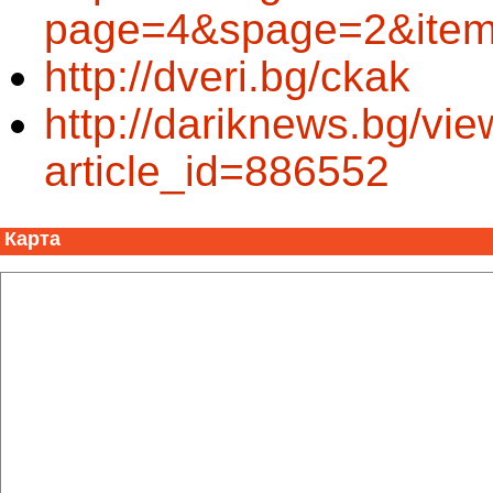
page=4&spage=2&ite
http://dveri.bg/ckak
http://dariknews.bg/vie
article_id=886552
Карта