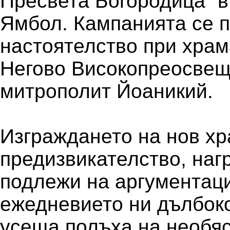
Пресвета Богородица“ в
Ямбол. Кампанията се 
настоятелство при храм
Негово Високопреосвещ
митрополит Йоаникий.
Изграждането на нов хр
предизвикателство, наг
подлежи на аргументаци
ежедневието ни дълбоко
усеща полъха на необяс