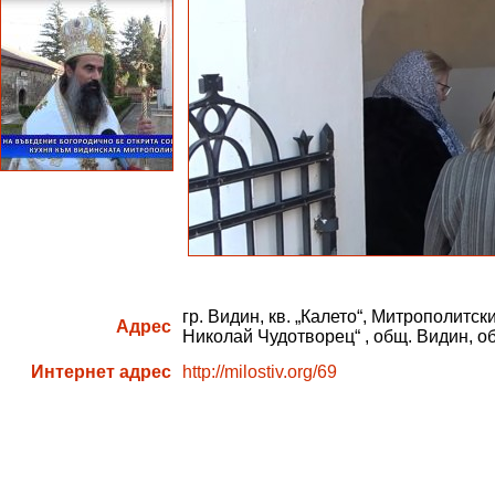
гр. Видин, кв. „Калето“, Митрополитск
Адрес
Николай Чудотворец“ , общ. Видин, о
Интернет адрес
http://milostiv.org/69