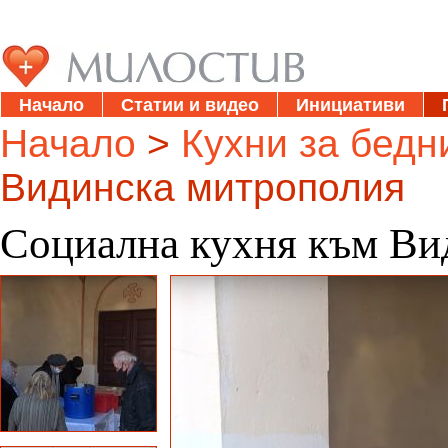
Начало
Статии и видео
Инициативи
Начало
>
Кухни за бедн
Видинска митрополия
Социална кухня към Ви