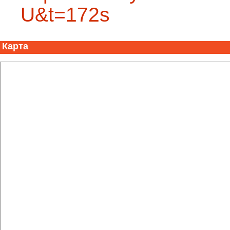
U&t=172s
Карта