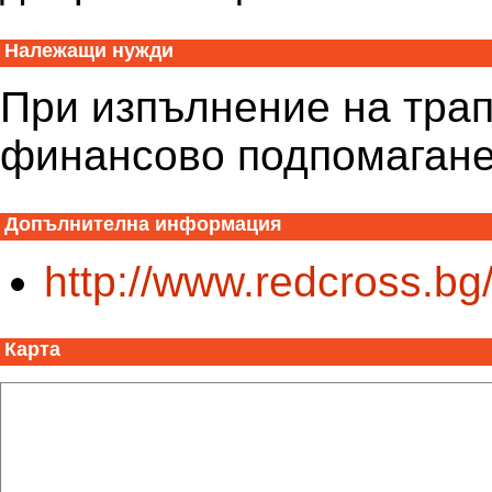
Належащи нужди
При изпълнение на трап
финансово подпомагане 
Допълнителна информация
http://www.redcross.bg
Карта